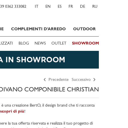
39 0362 333082
IT
EN
ES
FR
DE
RU
IE
COMPLEMENTI D'ARREDO
OUTDOOR
LIZZATI
BLOG
NEWS
OUTLET
SHOWROOM
Precedente
Successivo
DIVANO COMPONIBILE CHRISTIAN
n è una creazione BertO, il design brand che ti racconta
scopri di più
!
e la tua offerta riservata e realizza il tuo progetto di