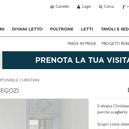
Carrello
Login
Cerca
+
NI
DIVANI LETTO
POLTRONE
LETTI
TAVOLI E SED
MADE IN MEDA
PROGETTI REA
PONIBILE CHRISTIAN
EGOZI
Il divano Christia
perché sceglierlo:
Scopri come ottener