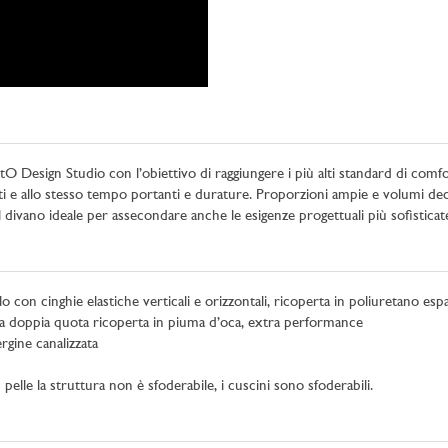
 Design Studio con l’obiettivo di raggiungere i più alti standard di comfort.
ti e allo stesso tempo portanti e durature. Proporzioni ampie e volumi decisi
l divano ideale per assecondare anche le esigenze progettuali più sofisticat
o con cinghie elastiche verticali e orizzontali, ricoperta in poliuretano esp
a doppia quota ricoperta in piuma d’oca, extra performance
gine canalizzata
elle la struttura non è sfoderabile, i cuscini sono sfoderabili.