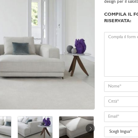
design per il salot
COMPILA IL F
RISERVATA:
Il
tuo
messaggio
Nome
Città
Email
Scegli
lingua