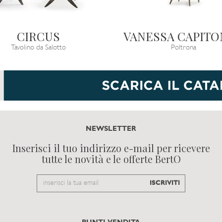
CIRCUS
VANESSA CAPIT
Tavolino da Salotto
Poltrona
NEWSLETTER
Inserisci il tuo indirizzo e-mail per ricevere
tutte le novità e le offerte BertO
Email
ISCRIVITI
to
subscribe