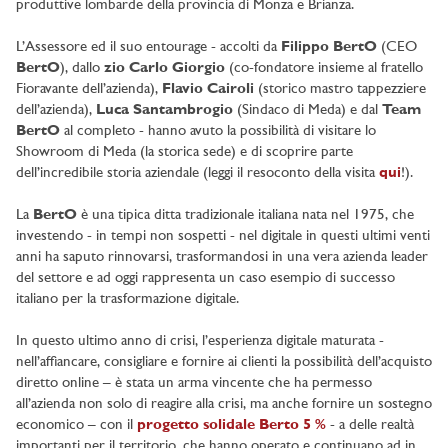
produttive lombarde della provincia di Monza e Brianza.
L’Assessore ed il suo entourage - accolti da
Filippo BertO
(CEO
BertO
), dallo
zio Carlo Giorgio
(co-fondatore insieme al fratello
Fioravante dell’azienda),
Flavio Cairoli
(storico mastro tappezziere
dell’azienda),
Luca Santambrogio
(Sindaco di Meda) e dal
Team
BertO
al completo - hanno avuto la possibilità di visitare lo
Showroom di Meda (la storica sede) e di scoprire parte
dell’incredibile storia aziendale (leggi il resoconto della visita
qui
!).
La
BertO
è una tipica ditta tradizionale italiana nata nel 1975, che
investendo - in tempi non sospetti - nel digitale in questi ultimi venti
anni ha saputo rinnovarsi, trasformandosi in una vera azienda leader
del settore e ad oggi rappresenta un caso esempio di successo
italiano per la trasformazione digitale.
In questo ultimo anno di crisi, l’esperienza digitale maturata -
nell’affiancare, consigliare e fornire ai clienti la possibilità dell’acquisto
diretto online – è stata un arma vincente che ha permesso
all’azienda non solo di reagire alla crisi, ma anche fornire un sostegno
economico – con il
progetto solidale Berto 5 %
- a delle realtà
importanti per il territorio, che hanno operato e continuano ad in