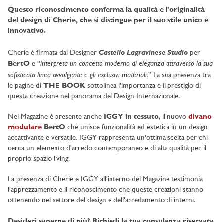
Questo riconoscimento conferma la qualità e l'originalità
del design di Cherie, che si distingue per il suo stile unico e
innovativo.
Castello Lagravinese Studio
Cherie è firmata dai Designer
per
interpreta un concetto moderno di eleganza attraverso la sua
BertO
e “
sofisticata linea avvolgente e gli esclusivi materiali.
” La sua presenza tra
le pagine di
THE BOOK
sottolinea l'importanza e il prestigio di
questa creazione nel panorama del Design Internazionale.
Nel Magazine è presente anche
IGGY in tessuto
, il nuovo
divano
modulare
BertO
che unisce funzionalità ed estetica in un design
accattivante e versatile. IGGY rappresenta un'ottima scelta per chi
cerca un elemento d'arredo contemporaneo e di alta qualità per il
proprio spazio living.
La presenza di Cherie e IGGY all'interno del Magazine testimonia
l'apprezzamento e il riconoscimento che queste creazioni stanno
ottenendo nel settore del design e dell'arredamento di interni.
Desideri saperne di più?
Richiedi la tua consulenza riservata