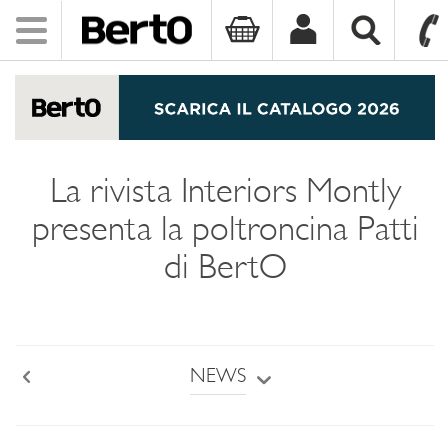
Toggle
navigation
SKIP TO CONTENT
La rivista Interiors Montly
presenta la poltroncina Patti
di BertO
NEWS
Back