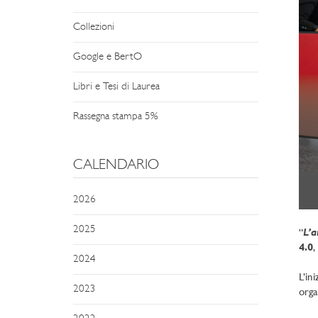
Collezioni
Google e BertO
Libri e Tesi di Laurea
Rassegna stampa 5%
CALENDARIO
2026
2025
L’a
“
4.0
,
2024
L’in
2023
orga