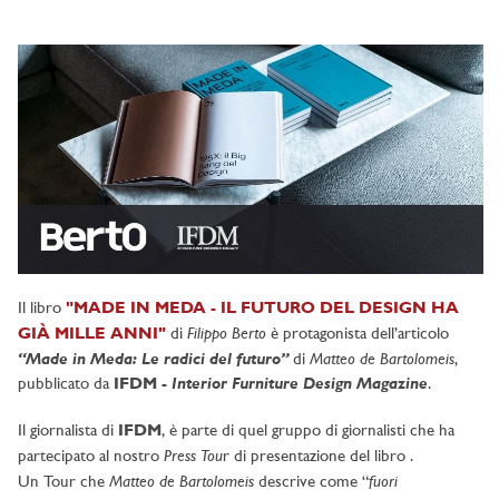
Il libro
"MADE IN MEDA - IL FUTURO DEL DESIGN HA
Filippo Berto
GIÀ MILLE ANNI"
di
è protagonista dell’articolo
“Made in Meda: Le radici del futuro”
Matteo de Bartolomeis
di
,
Interior Furniture Design Magazine
pubblicato da
IFDM -
.
Il giornalista di
IFDM
, è parte di quel gruppo di giornalisti che ha
Press Tou
partecipato al nostro
r di presentazione del libro .
Matteo de Bartolomeis
fuori
Un Tour che
descrive come “