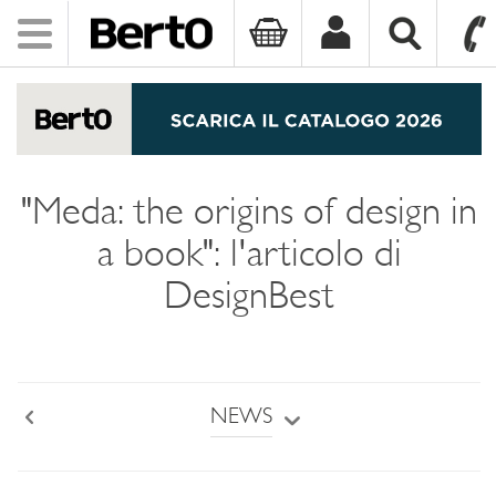
Toggle
navigation
SKIP TO CONTENT
"Meda: the origins of design in
a book": l'articolo di
DesignBest
NEWS
Back