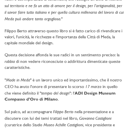
sul territorio e ne fa un atto di amore per il design, per l’artigianalità, per
il savoir faire tutto italiano e per quella cultura millenaria del lavoro di cui
Meda può andare tanto orgogliosa.
"
Filippo Berto attraverso questo libro
si è fatto carico di rivendicare i
valori, l'unicità, le ricchezze e l'importanza della Città di Meda, la
capitale mondiale del design.
Questa decisione affonda le sue radici in un sentimento preciso: la
rabbia
di non vedere riconosciute o addirittura dimenticate queste
caratteristiche.
Made in Meda
"
" è un lavoro unico ed importantissimo, che il nostro
17 marzo
CEO ha avuto l'onore di presentare lo scorso
in quello
tempio del design
che viene definito il "
": l'
ADI Design Museum
Compasso d'Oro di Milano
.
Filippo Berto
Sul palco, ad accompagnare
nella presentazione e a
Giovanna Castiglioni
discutere con lui dei temi trattati nel libro,
Studio Museo Achille Castiglioni
(curatrice dello
, vice presidente e