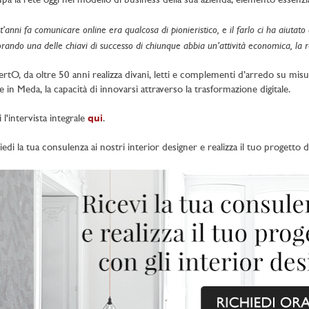
pa la rete oggi nel modello di business della sua azienda, elemento essenzi
’anni fa comunicare online era qualcosa di pionieristico, e il farlo ci ha aiutato 
orando una delle chiavi di successo di chiunque abbia un’attività economica, la 
ertO, da oltre 50 anni realizza divani, letti e complementi d’arredo su misur
 in Meda, la capacità di innovarsi attraverso la trasformazione digitale.
 l'intervista integrale
qui
.
iedi la tua consulenza ai nostri interior designer e realizza il tuo progett