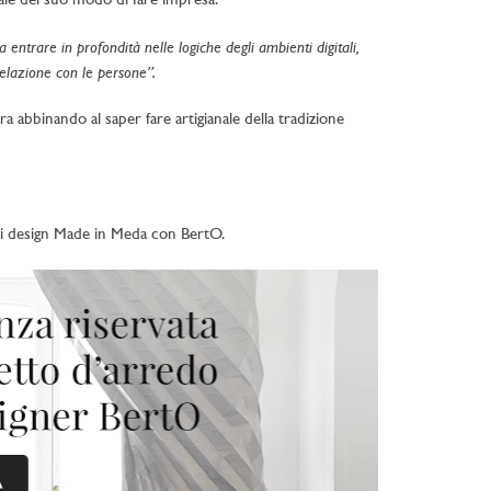
ale del suo modo di fare impresa.
a entrare in profondità nelle logiche degli ambienti digitali,
relazione con le persone”.
a abbinando al saper fare artigianale della tradizione
o di design Made in Meda con BertO.