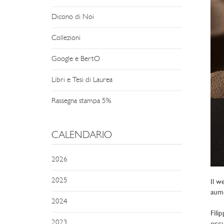
Dicono di Noi
Collezioni
Google e BertO
Libri e Tesi di Laurea
Rassegna stampa 5%
CALENDARIO
2026
2025
Il w
aume
2024
Fili
2023