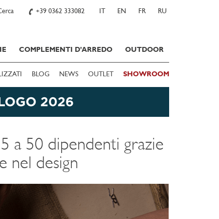
Cerca
+39 0362 333082
IT
EN
FR
RU
IE
COMPLEMENTI D'ARREDO
OUTDOOR
LIZZATI
BLOG
NEWS
OUTLET
SHOWROOM
 5 a 50 dipendenti grazie
le nel design