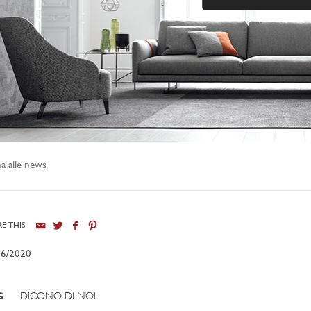
a alle news
E THIS
06/2020
G
DICONO DI NOI