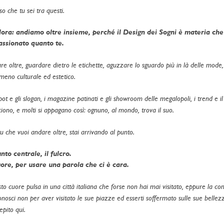
so che tu sei tra questi.
lora: andiamo oltre insieme, perché il Design dei Sogni è materia c
ssionato quanto te.
re oltre, guardare dietro le etichette, aguzzare lo sguardo più in là delle mode, 
meno culturale ed estetico.
spot e gli slogan, i magazine patinati e gli showroom delle megalopoli, i trend e 
ciono, e molti si appagano così: ognuno, al mondo, trova il suo.
u che vuoi andare oltre, stai arrivando al punto.
unto centrale, il fulcro.
uore, per usare una parola che ci è cara.
to cuore pulsa in una città italiana che forse non hai mai visitato, eppure la co
onosci non per aver visitato le sue piazze ed esserti soffermato sulle sue bellez
epito qui.