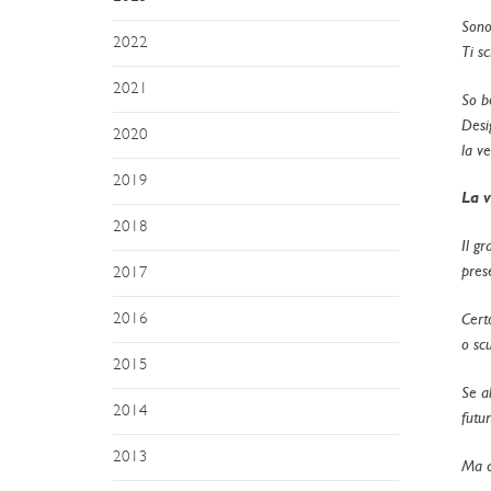
Sono
2022
Ti s
2021
So be
Desi
2020
la v
2019
La v
2018
Il g
prese
2017
Certo
2016
o scu
2015
Se a
2014
futur
2013
Ma ch