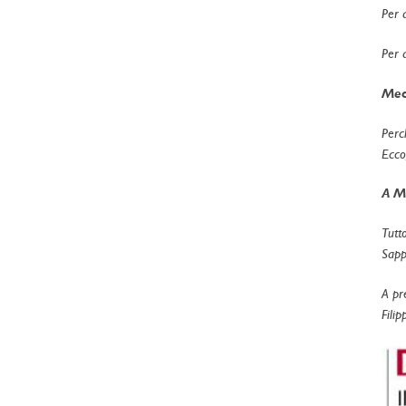
Per 
Per 
Meda
Perch
Ecco,
A Me
Tutt
Sappi
A pr
Filip