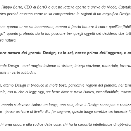
 Filippo Berto, CEO di BertO e questa lettera aperta ti arriva da Meda, Capital
crivo perché nessuno come te sa comprendere le ragioni di un magnifico Design
ne quanto tu ne sia innamorato, quanto ti faccia battere il cuore quell'ineffabile
gn", quanto profonda sia la tua passione per quegli oggetti del desiderio che 
era natura.
era natura del grande Design, tu lo sai, nasce prima dell'oggetto, e 
rande Design - quel magico insieme di visione, interpretazione, materiale, lavo
nte in certe latitudini.
, ottimo Design si produce in molti posti, parecchie regioni del pianeta, nel temp
ole, ma tu che ci leggi oggi, sai bene dove si trova l'unico, inconfondibile, insosti
l mondo si dovesse isolare un luogo, uno solo, dove il Design concepito e realizz
o - possa arrivare al livello di... far sognare, questo luogo sarebbe certamente l'I
i ama andare alla radice delle cose, chi ha la curiosità intellettuale di approfon