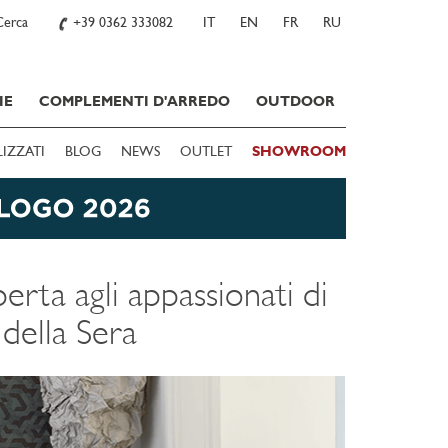
Cerca
+39 0362 333082
IT
EN
FR
RU
IE
COMPLEMENTI D'ARREDO
OUTDOOR
LIZZATI
BLOG
NEWS
OUTLET
SHOWROOM
perta agli appassionati di
 della Sera