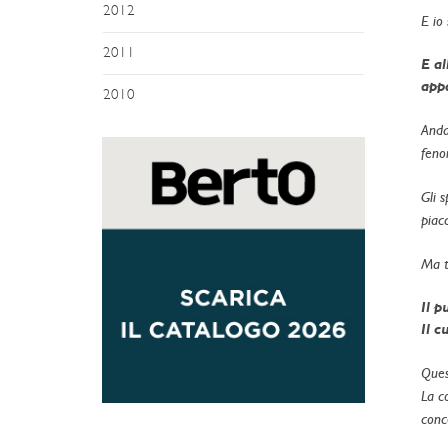
2012
E io 
2011
E al
appa
2010
Anda
feno
Gli 
piac
Ma t
Il p
Il c
Ques
La c
conc