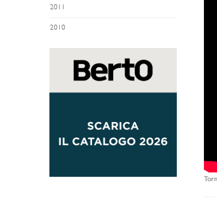
2011
2010
Torn