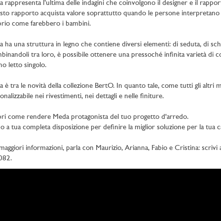
 rappresenta l’ultima delle indagini che coinvolgono il designer e il rappor
to rapporto acquista valore soprattutto quando le persone interpretano gl
rio come farebbero i bambini.
 ha una struttura in legno che contiene diversi elementi: di seduta, di schi
inandoli tra loro, è possibile ottenere una pressoché infinita varietà di
no letto singolo.
 è tra le novità della collezione BertO. In quanto tale, come tutti gli altri 
onalizzabile nei rivestimenti, nei dettagli e nelle finiture.
ri come rendere Meda protagonista del tuo progetto d'arredo.
o a tua completa disposizione per definire la miglior soluzione per la tua c
maggiori informazioni, parla con Maurizio, Arianna, Fabio e Cristina: scrivi
082.