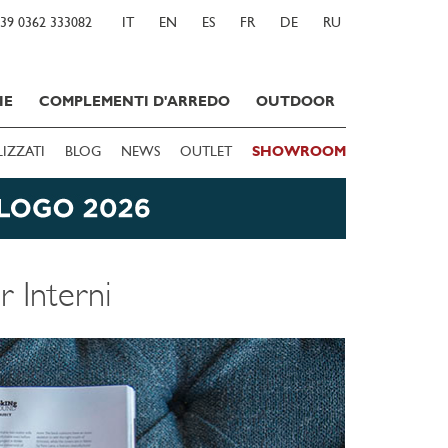
39 0362 333082
IT
EN
ES
FR
DE
RU
IE
COMPLEMENTI D'ARREDO
OUTDOOR
LIZZATI
BLOG
NEWS
OUTLET
SHOWROOM
r Interni