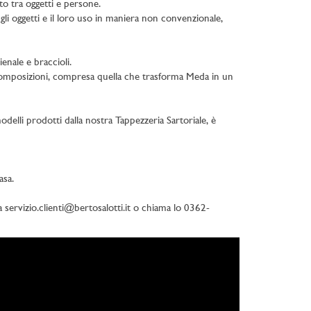
to tra oggetti e persone.
i oggetti e il loro uso in maniera non convenzionale,
enale e braccioli.
 composizioni, compresa quella che trasforma Meda in un
modelli prodotti dalla nostra Tappezzeria Sartoriale, è
asa.
 a
servizio.clienti@bertosalotti.it
o chiama lo 0362-