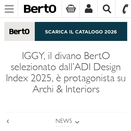
Toggle
navigation
SKIP TO CONTENT
IGGY, il divano BertO
selezionato dall’ADI Design
Index 2025, è protagonista su
Archi & Interiors
NEWS
Back