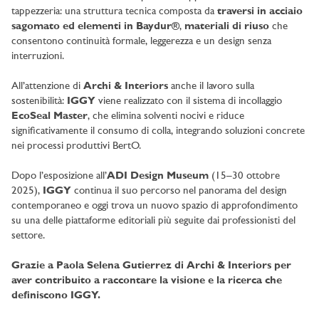
tappezzeria: una struttura tecnica composta da
traversi in acciaio
sagomato ed elementi in Baydur®
,
materiali di riuso
che
consentono continuità formale, leggerezza e un design senza
interruzioni.
All’attenzione di
Archi & Interiors
anche il lavoro sulla
sostenibilità:
IGGY
viene realizzato con il sistema di incollaggio
EcoSeal Master
, che elimina solventi nocivi e riduce
significativamente il consumo di colla, integrando soluzioni concrete
nei processi produttivi BertO.
Dopo l’esposizione all’
ADI Design Museum
(15–30 ottobre
2025),
IGGY
continua il suo percorso nel panorama del design
contemporaneo e oggi trova un nuovo spazio di approfondimento
su una delle piattaforme editoriali più seguite dai professionisti del
settore.
Grazie a Paola Selena Gutierrez di Archi & Interiors per
aver contribuito a raccontare la visione e la ricerca che
definiscono IGGY.