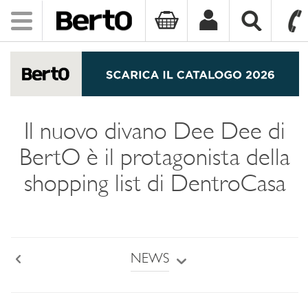
Toggle
navigation
SKIP TO CONTENT
Il nuovo divano Dee Dee di
BertO è il protagonista della
shopping list di DentroCasa
NEWS
Back