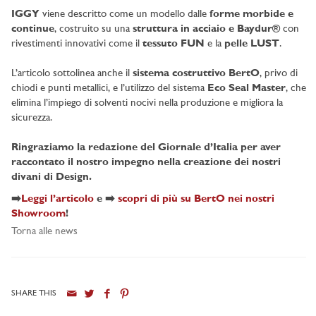
IGGY
viene descritto come un modello dalle
forme morbide e
continue
, costruito su una
struttura in acciaio e Baydur®
con
rivestimenti innovativi come il
tessuto FUN
e la
pelle LUST
.
L’articolo sottolinea anche il
sistema costruttivo BertO
, privo di
chiodi e punti metallici, e l’utilizzo del sistema
Eco Seal Master
, che
elimina l’impiego di solventi nocivi nella produzione e migliora la
sicurezza.
Ringraziamo la redazione del Giornale d’Italia per aver
raccontato il nostro impegno nella creazione dei nostri
divani di Design.
➡️
Leggi l’articolo
e
➡️
scopri di più su BertO nei nostri
Showroom
!
Torna alle news
SHARE THIS