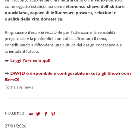
Un racconto autorevole che mette al centro il
divano
non solo
come oggetto estetico, ma come
elemento chiave dell’abitare
quotidiano, capace di influenzare postura, relazioni e
qualità della vita domestica
.
team di Habitante
Ringraziamo il
per l’attenzione, la sensibilità
progettuale e la profondità con cui ha affrontato il tema,
contribuendo a diffondere una cultura del design consapevole e
orientata al futuro.
➡️
Leggi l'articolo qui!
➡️
DAVID è disponibile e configurabile in tutti gli Showroom
BertO!
Torna alle news
SHARE THIS
27/01/2026