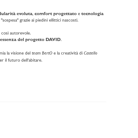
ularità evoluta
,
comfort progettato
e
tecnologia
ospesa" grazie ai piedini ellittici nascosti.
 così autorevole.
 l'essenza del progetto DAVID
.
team BertO
Castello
mia la visione del
e la creatività di
 il futuro dell'abitare.