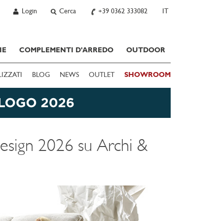
Login
Cerca
+39 0362 333082
IT
IE
COMPLEMENTI D'ARREDO
OUTDOOR
LIZZATI
BLOG
NEWS
OUTLET
SHOWROOM
design 2026 su Archi &