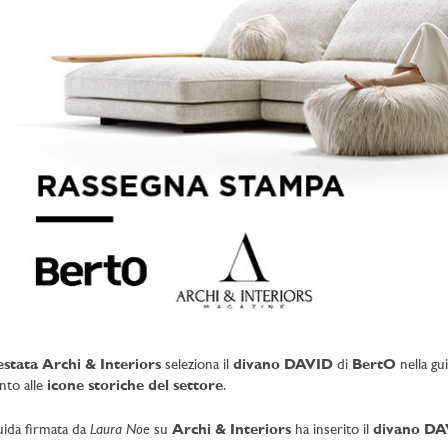
estata Archi & Interiors
seleziona il
divano DAVID
di
BertO
nella gu
nto alle
icone storiche del settore
.
Laura Noe
uida firmata da
su
Archi & Interiors
ha inserito il
divano DA