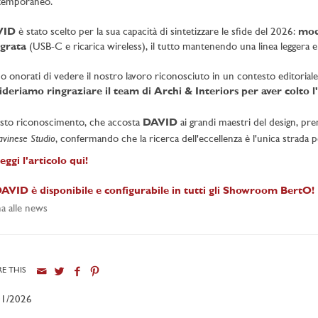
temporaneo.
VID
è stato scelto per la sua capacità di sintetizzare le sfide del 2026:
mod
egrata
(USB-C e ricarica wireless), il tutto mantenendo una linea leggera e "s
o onorati di vedere il nostro lavoro riconosciuto in un contesto editoriale
ideriamo ringraziare il team di Archi & Interiors per aver colto
to riconoscimento, che accosta
DAVID
ai grandi maestri del design, pre
avinese Studio
, confermando che la ricerca dell'eccellenza è l'unica strada per
eggi l'articolo qui!
AVID è disponibile e configurabile in tutti gli Showroom BertO!
a alle news
E THIS
01/2026