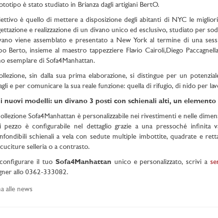
rototipo è stato studiato in Brianza dagli artigiani BertO.
iettivo è quello di mettere a disposizione degli abitanti di NYC le migliori 
ettazione e realizzazione di un divano unico ed esclusivo, studiato per sodd
ivano viene assemblato e presentato a New York al termine di una sess
ppo Berto, insieme al maestro tappezziere Flavio Cairoli,Diego Paccagnella,
o esemplare di Sofa4Manhattan.
ollezione, sin dalla sua prima elaborazione, si distingue per un potenzial
agli e per comunicare la sua reale funzione: quella di rifugio, di nido per la
i nuovi modelli: un divano 3 posti con schienali alti, un elemento
ollezione Sofa4Manhattan è personalizzabile nei rivestimenti e nelle dime
 pezzo è configurabile nel dettaglio grazie a una pressoché infinita 
nfondibili schienali a vela con sedute multiple imbottite, quadrate e retta
cuciture selleria o a contrasto.
configurare il tuo
Sofa4Manhattan
unico e personalizzato, scrivi a
se
gner allo 0362-333082.
a alle news