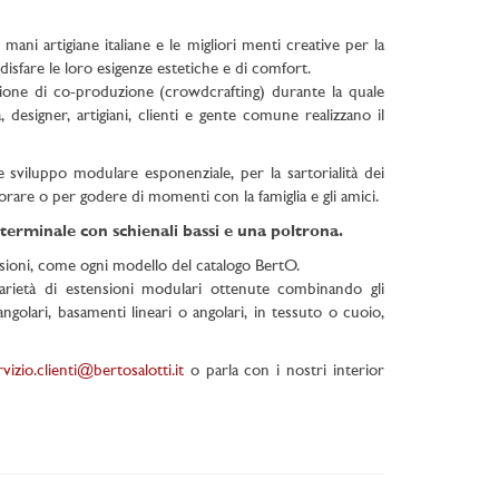
mani artigiane italiane e le migliori menti creative per la
isfare le loro esigenze estetiche e di comfort.
ione di co-produzione (crowdcrafting) durante la quale
 designer, artigiani, clienti e gente comune realizzano il
e sviluppo modulare esponenziale, per la sartorialità dei
vorare o per godere di momenti con la famiglia e gli amici.
 terminale con schienali bassi e una poltrona.
nsioni, come ogni modello del catalogo BertO.
varietà di estensioni modulari ottenute combinando gli
ngolari, basamenti lineari o angolari, in tessuto o cuoio,
rvizio.clienti@bertosalotti.it
o parla con i nostri interior