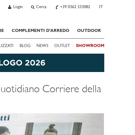
Login
Cerca
+39 0362 333082
IT
IE
COMPLEMENTI D'ARREDO
OUTDOOR
LIZZATI
BLOG
NEWS
OUTLET
SHOWROOM
quotidiano Corriere della