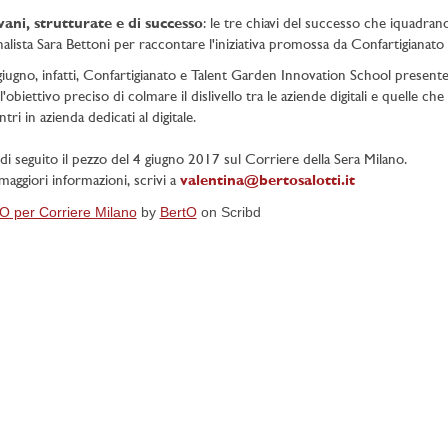
ani, strutturate e di successo
: le tre chiavi del successo che iquadran
nalista Sara Bettoni per raccontare l'iniziativa promossa da Confartigianato
 giugno, infatti, Confartigianato e Talent Garden Innovation School pres
l'obiettivo preciso di colmare il dislivello tra le aziende digitali e quelle c
tri in azienda dedicati al digitale.
di seguito il pezzo del 4 giugno 2017 sul Corriere della Sera Milano.
maggiori informazioni, scrivi a
valentina@bertosalotti.it
O per Corriere Milano
by
BertO
on Scribd