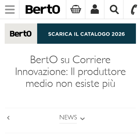
Toggle
navigation
SKIP TO CONTENT
BertO su Corriere
Innovazione: Il produttore
medio non esiste più
NEWS
Back