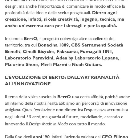
La visita ha evidenziato non solo l'evoluzione storica e tecnica del
design, ma anche l'importanza di comunicare in modo efficace la
profondità delle idee e delle scelte progettuali.
Dietro ogni
creazione, infatti, si cela creatività, ingegno, tecnica, ma
anche un'estrema cura per i dettagli e per la qualità.
Insieme a
BertO
, il progetto coinvolge altre eccellenze del
territorio, tra cui
Bonacina 1889, CBS Serramenti Società
Benefit, Cinelli Bicycles, Fabscarte, Fumagalli 1891,
Laboratorio Paravicini, Adea by Laboratorio Lopane,
Maiorino Shoes, Merli Marmi
e
Noah Guitars
.
L’EVOLUZIONE DI BERTO: DALL’ARTIGIANALITÀ
ALL’INNOVAZIONE
Il tema della visita suscita in
BertO
una certa affinità, poiché anche
all'interno della nostra realtà abbiamo un percorso di innovazione
artigiana. Quest'evoluzione non dimentica l’esperienza accumulata
50 anni
negli ultimi
, ma guarda al futuro, modellando, creando e
Design Made in Meda
innovando il
con tutto il mondo.
Dalla fine degli
anni '90
, infatti, l’azienda guidata dal
CEO
Filippo