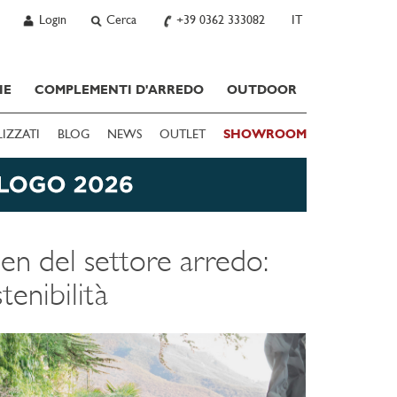
Login
Cerca
+39 0362 333082
IT
IE
COMPLEMENTI D'ARREDO
OUTDOOR
LIZZATI
BLOG
NEWS
OUTLET
SHOWROOM
een del settore arredo:
tenibilità