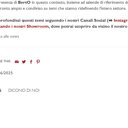
resenza di
BertO
in questo contesto, insieme ad aziende di riferimento del
ronto ampio e condiviso su temi che stanno ridefinendo l’intero settore.
rofondisci questi temi seguendo i nostri Canali Social (➡️
Instag
itando i nostri Showroom
, dove potrai scoprire da vicino il nost
a alle news
E THIS
06/2025
G
DICONO DI NOI