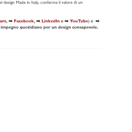
 design Made in Italy, conferma il valore di un
ram
, ➡️
Facebook
, ➡️
LinkedIn
e ➡️
YouTube
)
e ➡️
ro impegno quotidiano per un design consapevole.