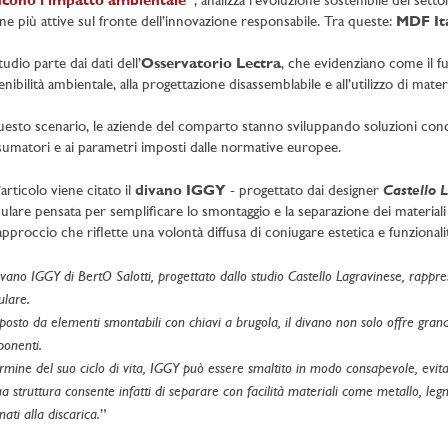
ucono l’impatto ambientale”
, analizza l’evoluzione sostenibile del sett
iane più attive sul fronte dell’innovazione responsabile. Tra queste:
MDF Ita
tudio parte dai dati dell’
Osservatorio Lectra
, che evidenziano come il fu
nibilità ambientale, alla progettazione disassemblabile e all’utilizzo di material
uesto scenario, le aziende del comparto stanno sviluppando soluzioni conc
umatori e ai parametri imposti dalle normative europee.
Castello L
’articolo viene citato il
divano IGGY
- progettato dai designer
lare pensata per semplificare lo smontaggio e la separazione dei materiali a
pproccio che riflette una volontà diffusa di coniugare estetica e funzional
divano IGGY di BertO Salotti, progettato dallo studio Castello Lagravinese, rappres
lare.
sto da elementi smontabili con chiavi a brugola, il divano non solo offre grande f
onenti.
rmine del suo ciclo di vita, IGGY può essere smaltito in modo consapevole, evitand
ua struttura consente infatti di separare con facilità materiali come metallo, le
nati alla discarica.
”