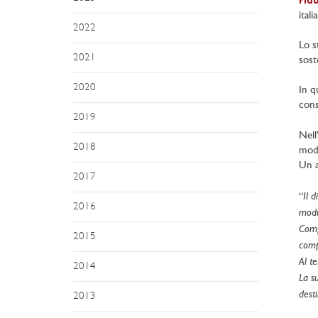
rid
ital
2022
Lo s
2021
soste
2020
In q
cons
2019
Nell
2018
modu
Un a
2017
Il 
“
2016
modu
Compo
2015
comp
Al te
2014
La s
desti
2013