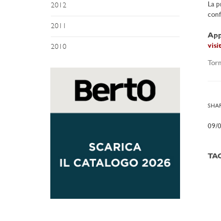
La p
2012
conf
2011
App
vis
2010
Torn
SHAR
09/
TA