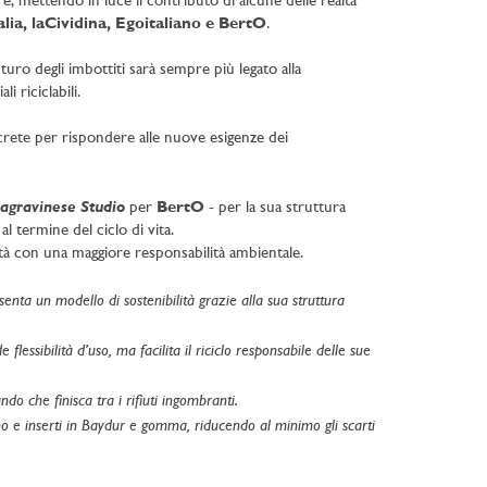
ore, mettendo in luce il contributo di alcune delle realtà
lia, laCividina, Egoitaliano e BertO
.
turo degli imbottiti sarà sempre più legato alla
i riciclabili.
rete per rispondere alle nuove esigenze dei
agravinese Studio
per
BertO
- per la sua struttura
l termine del ciclo di vita.
ità con una maggiore responsabilità ambientale.
enta un modello di sostenibilità grazie alla sua struttura
lessibilità d’uso, ma facilita il riciclo responsabile delle sue
o che finisca tra i rifiuti ingombranti.
gno e inserti in Baydur e gomma, riducendo al minimo gli scarti