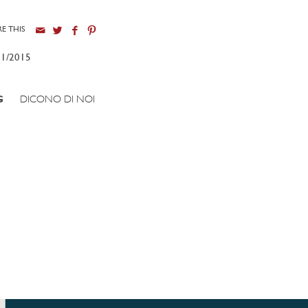
E THIS
01/2015
G
DICONO DI NOI