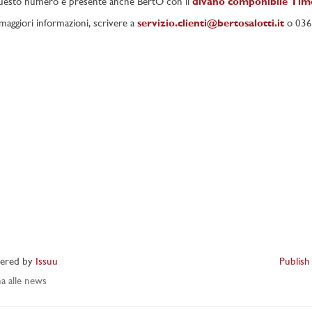
uesto numero è presente anche BertO con il
divano componibile Tim
maggiori informazioni, scrivere a
servizio.clienti@bertosalotti.it
o 03
ered by
Issuu
Publish
a alle news