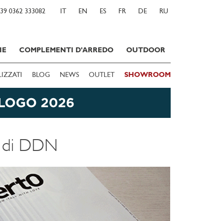
39 0362 333082
IT
EN
ES
FR
DE
RU
IE
COMPLEMENTI D'ARREDO
OUTDOOR
LIZZATI
BLOG
NEWS
OUTLET
SHOWROOM
9 di DDN