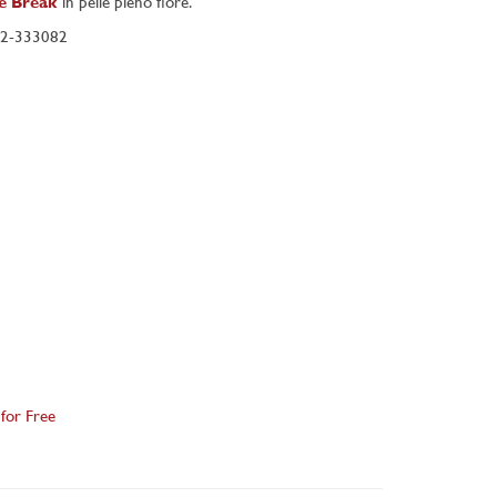
e Break
in pelle pieno fiore.
62-333082
 for Free