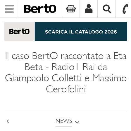
Toggle
navigation
SKIP TO CONTENT
Il caso BertO raccontato a Eta
Beta - Radio1 Rai da
Giampaolo Colletti e Massimo
Cerofolini
NEWS
Back