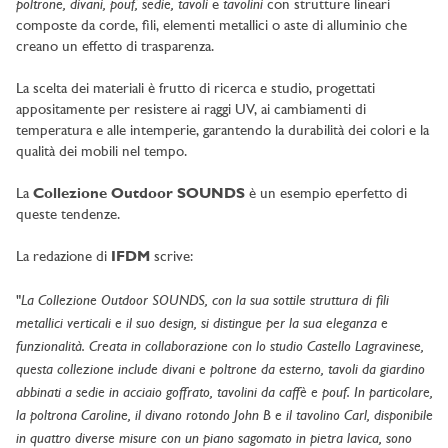
poltrone, divani, pouf, sedie, tavoli
tavolini
e
con strutture lineari
composte da corde, fili, elementi metallici o aste di alluminio che
creano un effetto di trasparenza.
La scelta dei materiali è frutto di ricerca e studio, progettati
appositamente per resistere ai raggi UV, ai cambiamenti di
temperatura e alle intemperie, garantendo la durabilità dei colori e la
qualità dei mobili nel tempo.
La
Collezione Outdoor SOUNDS
è un esempio eperfetto di
queste tendenze.
La redazione di
IFDM
scrive:
La Collezione Outdoor SOUNDS, con la sua sottile struttura di fili
"
metallici verticali e il suo design, si distingue per la sua eleganza e
funzionalità. Creata in collaborazione con lo studio Castello Lagravinese,
questa collezione include divani e poltrone da esterno, tavoli da giardino
abbinati a sedie in acciaio goffrato, tavolini da caffè e pouf. In particolare,
la poltrona Caroline, il divano rotondo John B e il tavolino Carl, disponibile
in quattro diverse misure con un piano sagomato in pietra lavica, sono