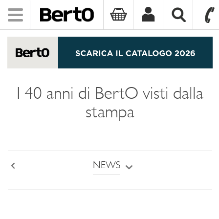
Toggle
navigation
SKIP TO CONTENT
I 40 anni di BertO visti dalla
stampa
NEWS
Back