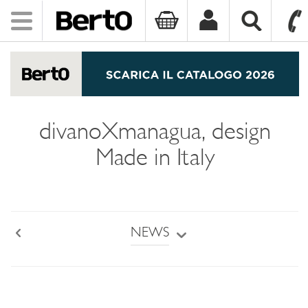
Toggle
navigation
SKIP TO CONTENT
divanoXmanagua, design
Made in Italy
NEWS
Back