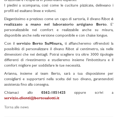
orizzontali e ricoperta in poliuretano espanso.
I piedini a scomparsa, così come le cuciture pizzicate, delineano i
profili ed esaltano linee e volumi.
Elegantissimo e prezioso come un capo di sartoria, il divano Ribot
è
realizzato a mano nel laboratorio artigiano Berto
. E’
personalizzabile nel comfort e realizzabile anche su misura,
disponibile anche nella versione componibile e con chaise longue.
Con il
servizio Berto SuMisura,
ti affiancheremo offrendoti la
possibilità di personalizzare il divano Ribot al centimetro, sia nelle
dimensioni che nei dettagli. Potrai scegliere tra oltre 3000 tipologie
differenti di rivestimento e studieremo insieme l’imbottitura e il
comfort migliore per soddisfare le tue necessità.
Arianna, insieme al team Berto, sarà a tua disposizione per
consigliarti e supportarti nella scelta del tuo divano, garantendoti
assistenza fino alla consegna.
Chiamaci allo
0362-1851425
oppure scrivi a
servizio.clienti@bertosalotti.it
Torna alle news