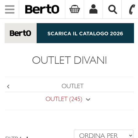
Toggle
navigation
SKIP TO CONTENT
OUTLET DIVANI
OUTLET
Back
OUTLET (245)