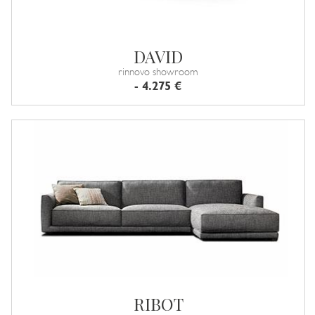
DAVID
rinnovo showroom
- 4.275 €
RIBOT