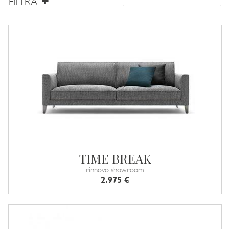
FILTRA
TIME BREAK
rinnovo showroom
2.975 €