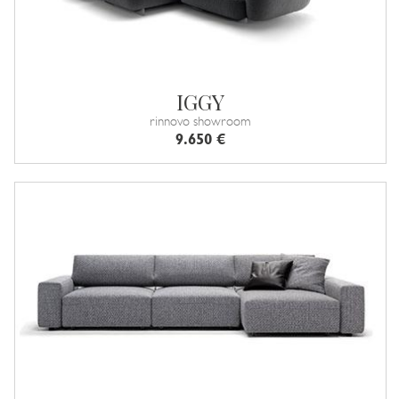
IGGY
rinnovo showroom
9.650 €