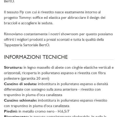
BertO.
Il tessuto Fly con cui è rivestito nasce esattamente intorno al
progetto Tommy: soffice ed elastica per abbracciare il design dei
braccioli e accogliere le sedute.
Rinnoviamo costantemente i nostri showroom per questo possiamo
offrirti i migliori prodotti a prezzi scontati e tutta la qualità della
Tappezzeria Sartoriale BertO.
INFORMAZIONI TECNICHE
Struttura:
in legno massello di abete con cinghie elastiche verticali e
orizzontali, ricoperta in poliuretano espanso e rivestita con fibra
poliestere (garantita 20 anni)
Cuscino di seduta:
imbottitura in poliuretano espanso a densità
differenziate con sostegno sulla zona anteriore - rivestito con
trapuntino in piuma d’oca canalizzata
Cuscino schienale:
imbottitura in poliuretano espanso rivestito
con trapuntino in piuma d’oca canalizzata
Piedini:
in metallo cromo nero - H.6,5/7