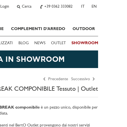
Login
Cerca
+39 0362 333082
IT
EN
IE
COMPLEMENTI D'ARREDO
OUTDOOR
LIZZATI
BLOG
NEWS
OUTLET
SHOWROOM
Precedente
Successivo
REAK COMPONIBILE Tessuto | Outlet
 BREAK componibile
è un pezzo unico, disponibile per
iata.
esenti nel BertO Outlet provengono dai nostri servizi