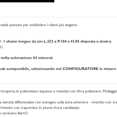
tile pensato per soddisfare i clienti più esigenti.
+
1 chaise longue da cm L.252 x P.104 x H.85 disposta a destra
.
5)
nella colorazione 63 mineral.
eak componibile, selezionando nel CONFIGURATORE le misure e l
ricoperta in poliuretano espanso e rivestita con fibra poliestere. Molleggio 
 densità differenziate con sostegno sulla zona anteriore - rivestito con tr
ivestito con trapuntino in piuma d’oca canalizzata
o esclusivo BertO