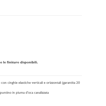
e finiture disponibili.
con cinghie elastiche verticali e orizzontali (garantita 20
apuntino in piuma d’oca canalizzata