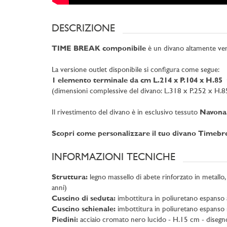
DESCRIZIONE
TIME BREAK componibile
è un divano altamente versa
La versione outlet disponibile si configura come segue:
1 elemento terminale da cm L.214 x P.104 x H.85
(dimensioni complessive del divano: L.318 x P.252 x H.8
Il rivestimento del divano è in esclusivo tessuto
Navona 
Scopri come personalizzare il tuo divano Timebr
INFORMAZIONI TECNICHE
Struttura:
legno massello di abete rinforzato in metallo, 
anni)
Cuscino di seduta:
imbottitura in poliuretano espanso a
Cuscino schienale:
imbottitura in poliuretano espanso r
Piedini:
acciaio cromato nero lucido - H.15 cm - disegn