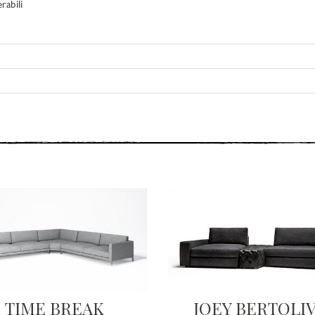
rabili
TIME BREAK
JOEY BERTOLI