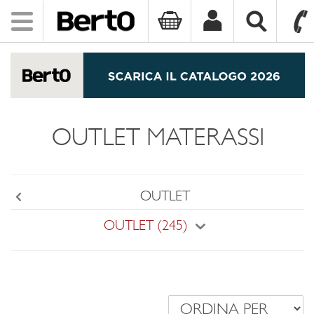
Toggle
navigation
SKIP TO CONTENT
OUTLET MATERASSI
OUTLET
Back
OUTLET (245)