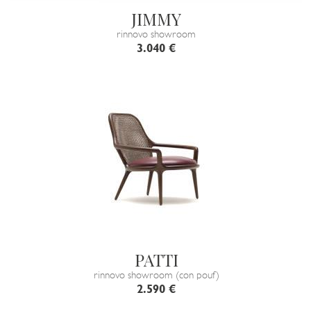
JIMMY
rinnovo showroom
3.040 €
PATTI
rinnovo showroom (con pouf)
2.590 €