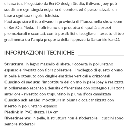
di casa tua. Progettato da BertO design Studio, il divano Joey può
soddisfare ogni singola esigenza di comfort ed è personalizzabile in
base a ogni tua singola richeista.
Puoi acquistare il tuo divano in provincia di Monza, nello showroom
di BertO a Meda. Ti offriremo un prodotto di qualità a prezzi
promozionali e scontati, con la possibilità di scegliere il tessuto di tuo
gradimento tra l'ampia proposta della Tappezzeria Sartoriale BertO.
INFORMAZIONI TECNICHE
Struttura:
in legno massello di abete, ricoperta in poliuretano
espanso e rivestita con fibra poliestere. Il molleggio di questo divano
in pelle è ottenuto con cinghie elastiche verticali e orizzontali
Cuscino di seduta:
l'imbottitura del divano in pelle Joey è realizzata
in poliuretano espanso a densità differenziate con sostegno sulla zona
anteriore - rivestito con trapuntino in piuma d’oca canalizzata
Cuscino schienale:
imbottitura in piuma d'oca canalizzata con
inserto in poliuretano espanso
Piedini:
in PVC altezza H.4 cm
Rivestimento:
in pelle, la struttura non è sfoderabile. I cuscini sono
sempre sfoderabili