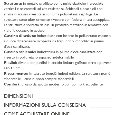
Struttura:
in metallo profilato con cinghie elastiche intrecciate
verticali e orizzontali, ad alta resistenza. Schienali e braccioli con
anima in acciaio rivestita in schiuma poliuretanica ignifuga. Le
strutture sono ulteriormente rivestire con fodera in tela accoppiata.
La struttura è sorretta da basi in profilato metallico assemblate con
viti di bloccaggio in acciaio.
Cuscino di seduta:
imbottiture con inserto in poliuretano espanso
a quote differenziate ricoperte da trapuntino imbottito in piuma
d’oca canalizzata.
Cuscino schienale:
imbottitura in piuma d’oca canalizzata con
inserto in poliuretano espanso indeformabile.
Piedini:
divano con piedini in acciaio finitura goffrato nero a polvere
alto 15 cm.
Rivestimento:
In tessuto bouclè limited edition. La struttura non è
sfoderabile, i cuscini sono sempre sfoderabili.
Comfort:
divano da salotto moderno con comfort accogliente.
DIMENSIONI
INFORMAZIONI SULLA CONSEGNA
COME ACQUISTARE ONLINE