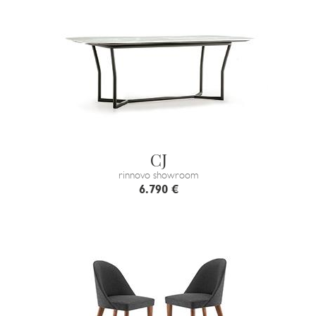
CJ
rinnovo showroom
6.790 €