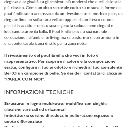
eleganza e originalità sia gli ambienti più moderni che quelli dallo stile
più classico. Come un abito sartoriale cucito su misura, le forme del
pouf Emilia sono accarezzate da un rivestimento in morbida pelle, un
elegante lino, un sofisticato velluto oppure da un fresco cotone. I
piedini in acciaio cromato sostengono la seduta come eleganti e
luccicanti scarpe da ballo. Il Pouf Emilia trova la sua naturale
collocazione nell’ambiente living, ma sa trasformarsi con armonia in
una confortevole icona di stile per la zona notte.
Il rivestimento del pouf Emilia che vedi in foto è
rappresentativo. Per scoprire il colore e la composizione
esatta, configura il tuo prodotto e richiedi al tuo consulente
BertO un campione di pelle. Se desideri contattarci clicca su
"PARLA CON NOI".
INFORMAZIONI TECNICHE
Struttura:
in legno multistrato multiflex con cinghie
elastiche verticali ed orizzontali
Imbottitura:
cuscino di seduta in poliuretano espanso a
quote differenziate