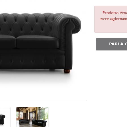
Prodotto Ven
avere aggiorname
PARLA 