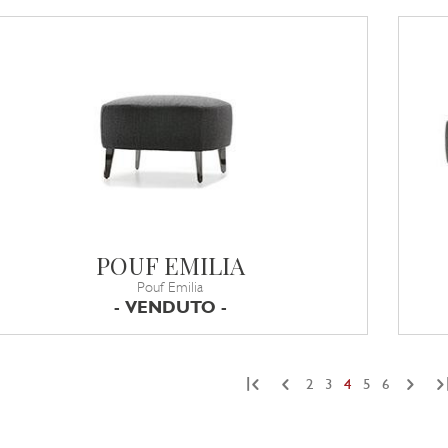
POUF EMILIA
Pouf Emilia
- VENDUTO -
|
2
3
4
5
6