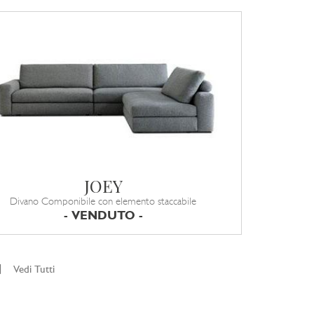
JOEY
Divano Componibile con elemento staccabile
- VENDUTO -
|
Vedi Tutti