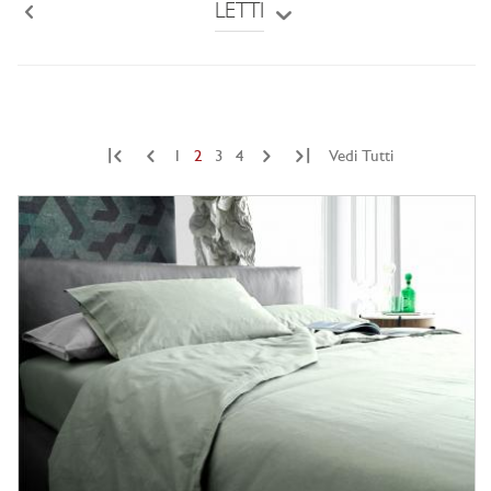
LETTI
Back
|
|
1
2
3
4
Vedi Tutti