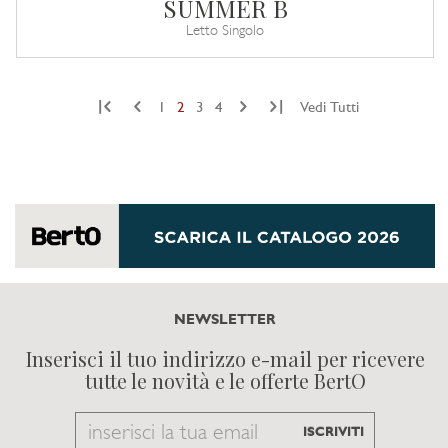
SUMMER B
Letto Singolo
|
|
1
2
3
4
Vedi Tutti
NEWSLETTER
Inserisci il tuo indirizzo e-mail per ricevere
tutte le novità e le offerte BertO
Email
ISCRIVITI