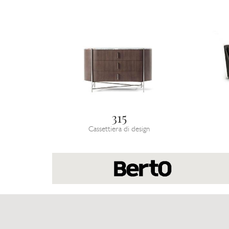
315
Cassettiera di design