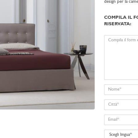
design per la camer
COMPILA IL F
RISERVATA:
Il
tuo
messaggio
Nome
Città
Email
Scegli