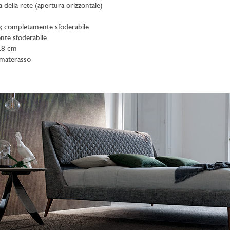
ta della rete (apertura orizzontale)
o; completamente sfoderabile
nte sfoderabile
H.8 cm
imaterasso