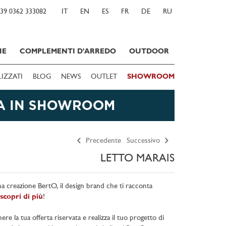
39 0362 333082
IT
EN
ES
FR
DE
RU
IE
COMPLEMENTI D'ARREDO
OUTDOOR
LIZZATI
BLOG
NEWS
OUTLET
SHOWROOM
Precedente
Successivo
LETTO MARAIS
una creazione BertO, il design brand che ti racconta
scopri di più
!
e la tua offerta riservata e realizza il tuo progetto di