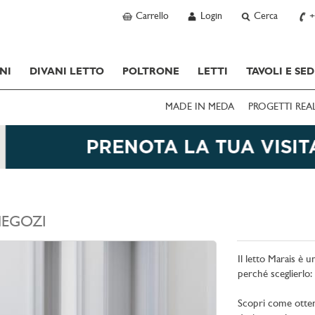
Carrello
Login
Cerca
+
NI
DIVANI LETTO
POLTRONE
LETTI
TAVOLI E SED
MADE IN MEDA
PROGETTI REA
EGOZI
Il letto Marais è 
perché sceglierlo:
Scopri come ottener