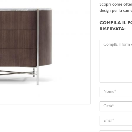
Scopri come ottener
design per la camer
COMPILA IL F
RISERVATA:
Il
tuo
messaggio
Nome
Città
Email