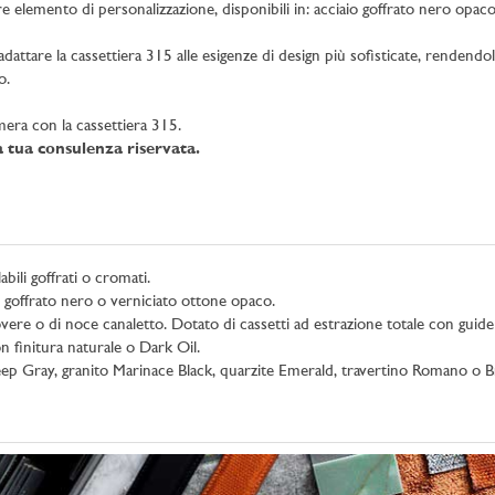
re elemento di personalizzazione, disponibili in: acciaio goffrato nero opac
dattare la cassettiera 315 alle esigenze di design più sofisticate, rendend
o.
mera con la cassettiera 315.
la tua consulenza riservata.
abili goffrati o cromati.
, goffrato nero o verniciato ottone opaco.
overe o di noce canaletto. Dotato di cassetti ad estrazione totale con guide
 finitura naturale o Dark Oil.
Gray, granito Marinace Black, quarzite Emerald, travertino Romano o B