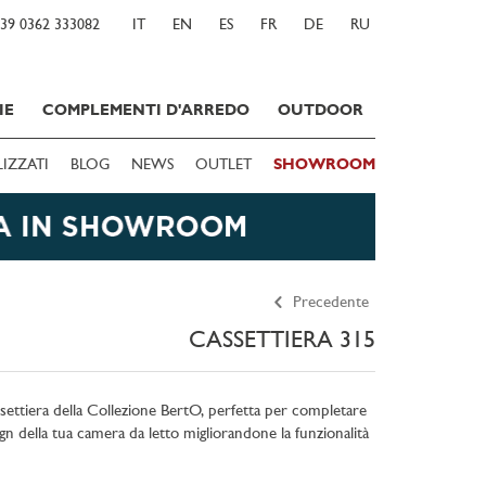
39 0362 333082
IT
EN
ES
FR
DE
RU
IE
COMPLEMENTI D'ARREDO
OUTDOOR
LIZZATI
BLOG
NEWS
OUTLET
SHOWROOM
Precedente
CASSETTIERA 315
settiera della Collezione BertO, perfetta per completare
ign della tua camera da letto migliorandone la funzionalità