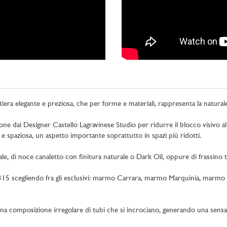
tiera elegante e preziosa, che per forme e materiali, rappresenta la natur
e dai Designer Castello Lagravinese Studio per ridurre il blocco visivo all’i
e spaziosa, un aspetto importante soprattutto in spazi più ridotti.
rale, di noce canaletto con finitura naturale o Dark Oil, oppure di frassino
di 315 scegliendo fra gli esclusivi: marmo Carrara, marmo Marquinia, marmo
 una composizione irregolare di tubi che si incrociano, generando una sens