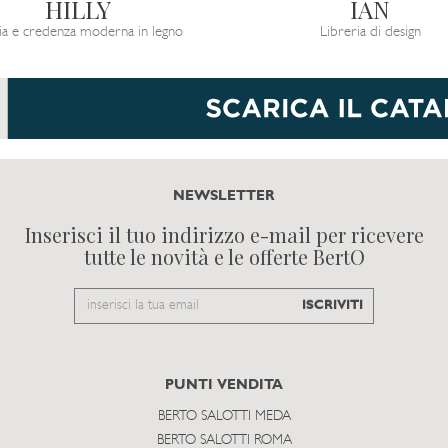
HILLY
IAN
a e credenza moderna in legno
Libreria di design
NEWSLETTER
Inserisci il tuo indirizzo e-mail per ricevere
tutte le novità e le offerte BertO
Email
ISCRIVITI
to
subscribe
PUNTI VENDITA
BERTO SALOTTI MEDA
BERTO SALOTTI ROMA