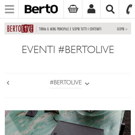
Toggle
navigation
SKIP TO CONTENT
EVENTI #BERTOLIVE
#BERTOLIVE
Back