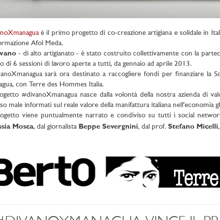
anoXmanagua
è il primo progetto di co-creazione artigiana e solidale in I
ormazione Afol Meda.
ivano
- di alto artigianato - è stato costruito collettivamente con la parteci
o di 6 sessioni di lavoro aperte a tutti, da gennaio ad aprile 2013.
anoXmanagua sarà ora destinato a raccogliere fondi per finanziare la S
gua, con Terre des Hommes Italia.
rogetto #divanoXmanagua nasce dalla volontà della nostra azienda di valori
so male informati sul reale valore della manifattura italiana nell'economia gl
rogetto viene puntualmente narrato e condiviso su tutti i social networ
ssia Mosca
, dal giornalista
Beppe Severgnini
, dal prof.
Stefano Micelli