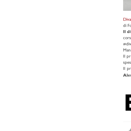
Div
di F
Il d
cors
#div
Mana
Il p
spes
Il p
Ale