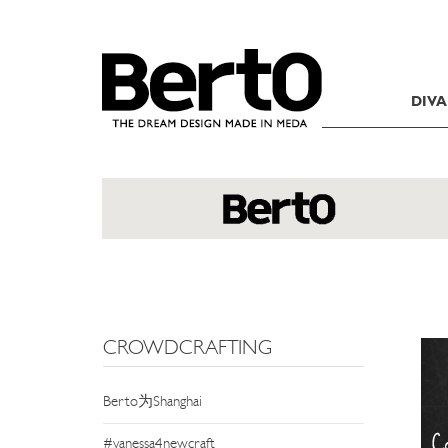
SKIP TO CONTENT
DIVA
CROWDCRAFTING
Berto为Shanghai
#vanessa4newcraft