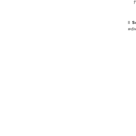
Il
S
#div