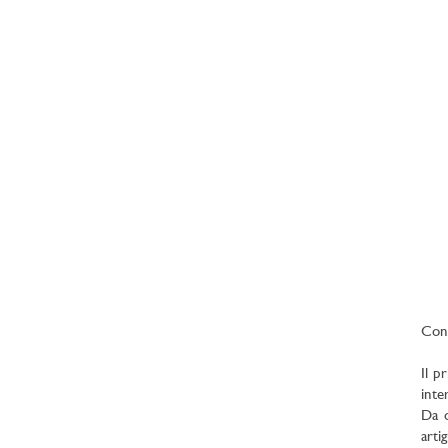
Con 
Il p
inte
Da 
arti