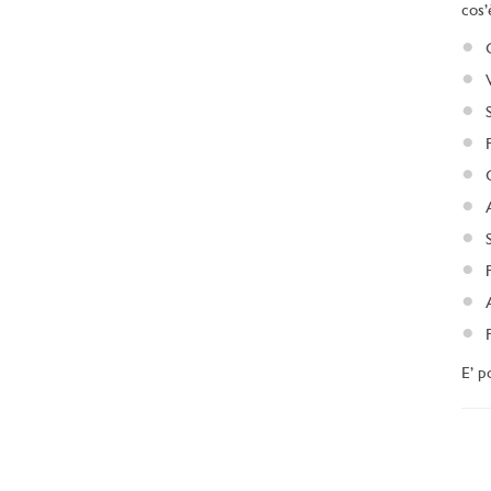
cos’
E’ p