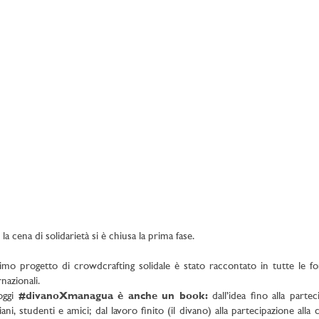
la cena di solidarietà si è chiusa la prima fase.
rimo progetto di crowdcrafting solidale è stato raccontato in tutte le fo
rnazionali.
oggi
#divanoXmanagua è anche un book:
dall’idea fino alla partec
giani, studenti e amici; dal lavoro finito (il divano) alla partecipazione all