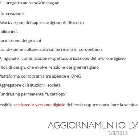
è il progetto #divanoXmanagua:
Co-creazione
Valorizzazione del sapere artigiano di distretto
Solidarietà
Formazione dei giovani
Condivisione collaborativa sul territorio in co-opetition
Artigianato+comunicazione=spettacolarizzazione del lavoro artigiano
Sfida di design, che evolve relazione designer/artigiano
Piattaforma collaborativa tra aziende e ONG
Aggregatore di istituzioni+società
Fundraising permanente “a catalogo”
ossibile
scaricare la versione digitale
del book oppure consultare la versio
AGGIORNAMENTO D
2/8/2013