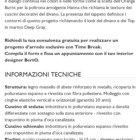
Il dialogo continua nei colori e nelle forme come la scelta dell’Orange
Burnt per la poltrona avvolgente Hanna che richiama le texture dei
cuscini decorativi del divano. La presenza del tappeto definisce i
contorni di questo progetto richiamando il look del divano e dei Top
in marmo Deep Gray.
Richiedi la tua consulenza gratuita per realizzare un
progetto d’arredo esclusivo con Time Break.
Compila il form e fissa un appuntamento con il tuo interior
designer BertO.
INFORMAZIONI TECNICHE
Struttura:
legno massello di abete rinforzato in metallo, ricoperta in
poliuretano espanso e rivestita con fibra poliestere. Molleggio con
cinghie elastiche verticali e orizzontali (garantita 20 anni)
Cuscino di seduta:
imbottitura in poliuretano espanso a densità
differenziate con sostegno sulla zona anteriore - rivestito con
trapuntino in piuma d’oca canalizzata
Cuscino schienale:
imbottitura in poliuretano espanso rivestito
con trapuntino in piuma d’oca canalizzata
Piedini:
acciaio cromato nero lucido - H.15 cm - disegno esclusivo