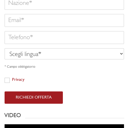
Email
Telefono
Scegli
lingua
* Campo obbligatorio
Privacy
Privacy
RICHIEDI OFFERTA
VIDEO