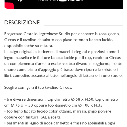
DESCRIZIONE
Progettato Castello Lagravinese Studio per decorare la zona giorno,
Circus è il tavolino da salotto con piano rotondo laccato lucido,
disponibile anche su misura.
Il design originale e la ricerca di materiali eleganti e preziosi, come il
legno massello e le finiture laccate lucide per il top, rendono Circus
un complemento d’arredo esclusivo: lato divano in soggiorno, fronte
divano come piano d’appoggio più basso dove riporre le riviste o i
libri, comodino accanto al letto, nell'angolo di lettura o in uno studio.
Scegli e configura il tuo tavolino Circus:
• tre diverse dimensioni: top diametro Ø 58 x H.50, top diametro
cm Ø 75 x H.50 oppure top diametro cm Ø 100 x H.35
• top legno laccato lucido color ottanio, marsala, grigio polvere
oppure con finitura RAL a scelta
• basamenti in legno di noce canaletto e frassino abbinabili a ogni