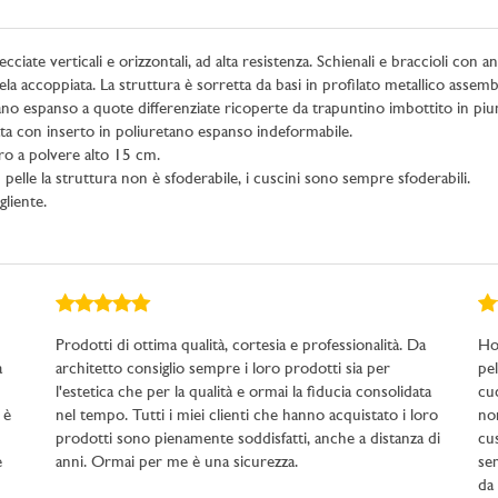
cciate verticali e orizzontali, ad alta resistenza. Schienali e braccioli con a
a accoppiata. La struttura è sorretta da basi in profilato metallico assembla
no espanso a quote differenziate ricoperte da trapuntino imbottito in pium
ta con inserto in poliuretano espanso indeformabile.
ero a polvere alto 15 cm.
elle la struttura non è sfoderabile, i cuscini sono sempre sfoderabili.
liente.
Prodotti di ottima qualità, cortesia e professionalità. Da
Ho
a
architetto consiglio sempre i loro prodotti sia per
pel
l'estetica che per la qualità e ormai la fiducia consolidata
cuc
 è
nel tempo. Tutti i miei clienti che hanno acquistato i loro
no
next
prodotti sono pienamente soddisfatti, anche a distanza di
cus
e
anni. Ormai per me è una sicurezza.
sem
da 