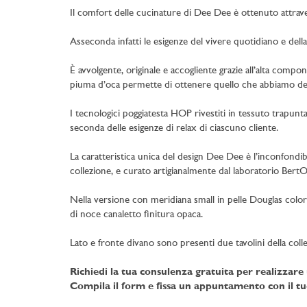
Il comfort delle cucinature di Dee Dee è ottenuto attrave
Asseconda infatti le esigenze del vivere quotidiano e della
È avvolgente, originale e accogliente grazie all’alta comp
piuma d’oca permette di ottenere quello che abbiamo def
I tecnologici poggiatesta HOP rivestiti in tessuto trapun
seconda delle esigenze di relax di ciascuno cliente.
La caratteristica unica del design Dee Dee è l’inconfondibil
collezione, e curato artigianalmente dal laboratorio BertO 
Nella versione con meridiana small in pelle Douglas colo
di noce canaletto finitura opaca.
Lato e fronte divano sono presenti due tavolini della c
Richiedi la tua consulenza gratuita per realizzar
Compila il form e fissa un appuntamento con il tu