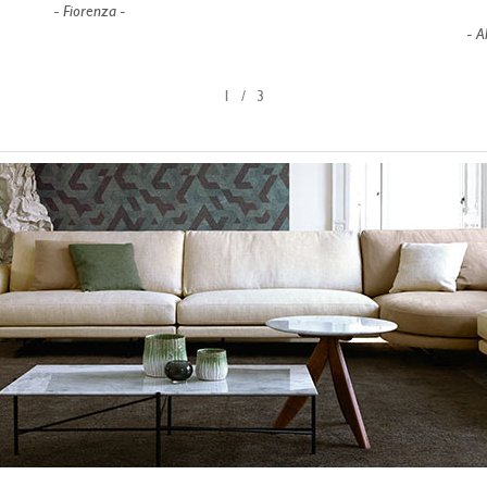
Fiorenza
A
1
3