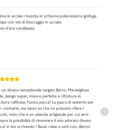
nima in acciaio rivestita in schiuma poliuretanica ignifuga.
te con viti di bloccaggio in acciaio.
a d’oca canalizzata.
 un divano sensazionale targato Berto. Meravigliosa
Siamo più che s
le, design super, misure perfette e rifiniture in
trovare altrove
iture raffinate, l'unica pecca? La paura di sedermi per
Cristina sempr
n rovinarlo, ma tanto so che mi possono rifare i
consigli prezio
cini, visto che è un azienda artigianale per cui avrò
ancora più pia
pre la possibilità di rinnovare il mio adorato divano
Assolutamente
cui vi sto scrivendo ! Buon relax a tutti con...Berto!