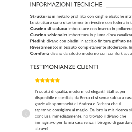
INFORMAZIONI TECNICHE
Struttura:
in metallo profilato con cinghie elastiche intre
Le strutture sono ulteriormente rivestire con fodera in tel
Cuscino di seduta:
imbottiture con inserto in poliureta
Cuscino schienale:
imbottitura in piuma d’oca canalizza
Piedini:
divano con piedini in acciaio finitura goffrato n
Rivestimento:
in tessuto completamente sfoderabile. In p
Comfort:
divano da salotto moderno con comfort accog
TESTIMONIANZE CLIENTI
Prodotti di qualità, moderni ed eleganti! Staff super
disponibile e cordiale, da Berto ci si sente subito a cas
grazie alla spontaneità di Andrea e Barbara che ti
sapranno consigliare al meglio. Da loro la mia ricerca si
conclusa immediatamente, ho trovato il divano che
immaginavo per la mia casa senza il bisogno di guardar
altrove!