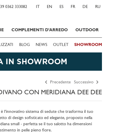
39 0362 333082
IT
EN
ES
FR
DE
RU
IE
COMPLEMENTI D'ARREDO
OUTDOOR
LIZZATI
BLOG
NEWS
OUTLET
SHOWROOM
Precedente
Successivo
DIVANO CON MERIDIANA DEE DEE
è l’innovativo sistema di sedute che trasforma il tuo
etto di design sofisticato ed elegante, proposto nella
iana small - perfetta se il tuo salotto ha dimensioni
stimento in pelle pieno fiore.