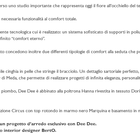
rso uno studio importante che rappresenta oggi il fiore all’occhiello del 
 necessaria funzionalità al comfort totale.
onente tecnologica cui è realizzato: un sistema sofisticato di supporti in p
inito “comfort eterno”.
tato concedono inoltre due differenti tipologie di comfort alla seduta che 
e cinghia in pelle che stringe il bracciolo. Un dettaglio sartoriale perfetto, 
di Meda, che permette di realizzare progetti di infinita eleganza, personalità
r piombo, Dee Dee è abbinato alla poltrona Hanna rivestita in tessuto Do
ollezione Circus con top rotondo in marmo nero Marquina e basamento in m
e un progetto d’arredo esclusivo con Dee Dee.
o interior designer BertO.