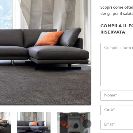
Scopri come ottener
design per il salot
COMPILA IL F
RISERVATA:
Il
tuo
messaggio
Nome
Città
Email