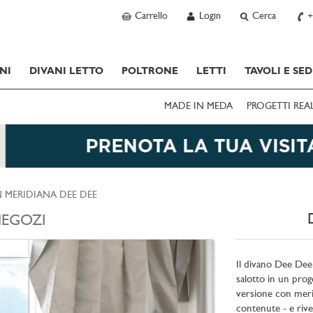
Carrello
Login
Cerca
+
NI
DIVANI LETTO
POLTRONE
LETTI
TAVOLI E SED
MADE IN MEDA
PROGETTI REA
 MERIDIANA DEE DEE
EGOZI
Il divano Dee Dee 
salotto in un prog
versione con merid
contenute - e rive