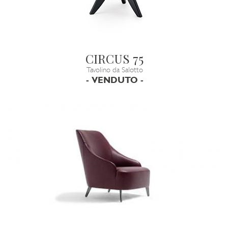
CIRCUS 75
Tavolino da Salotto
- VENDUTO -