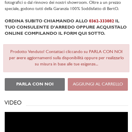
fotografici o dal rinnovo dei nostri showroom. Oltre a un prezzo
speciale, godono tutti della Garanzia 100% Soddisfatto di BertO.
ORDINA SUBITO CHIAMANDO ALLO
0362-333082
IL
TUO CONSULENTE D’ARREDO OPPURE ACQUISTALO
ONLINE COMPILANDO IL FORM QUI SOTTO.
Prodotto Venduto! Contattaci cliccando su PARLA CON NOI
per avere aggiornamenti sulla disponibilità oppure per realizzarlo
su misura in base alle tue esigenze...
PARLA CON NOI
AGGIUNGI AL CARRELLO
VIDEO