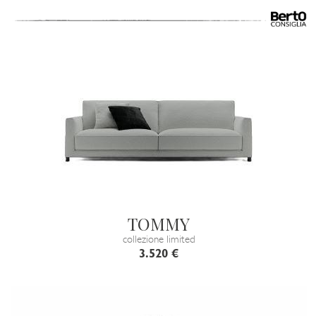
TOMMY
collezione limited
3.520 €