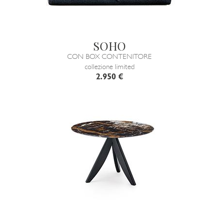
SOHO
CON BOX CONTENITORE
collezione limited
2.950 €