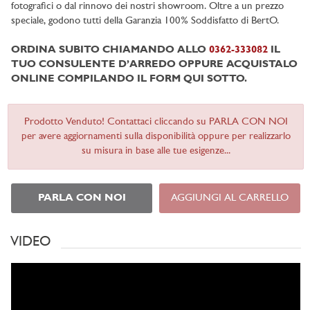
fotografici o dal rinnovo dei nostri showroom. Oltre a un prezzo
speciale, godono tutti della Garanzia 100% Soddisfatto di BertO.
ORDINA SUBITO CHIAMANDO ALLO
0362-333082
IL
TUO CONSULENTE D’ARREDO OPPURE ACQUISTALO
ONLINE COMPILANDO IL FORM QUI SOTTO.
Prodotto Venduto! Contattaci cliccando su PARLA CON NOI
per avere aggiornamenti sulla disponibilità oppure per realizzarlo
su misura in base alle tue esigenze...
PARLA CON NOI
AGGIUNGI AL CARRELLO
VIDEO