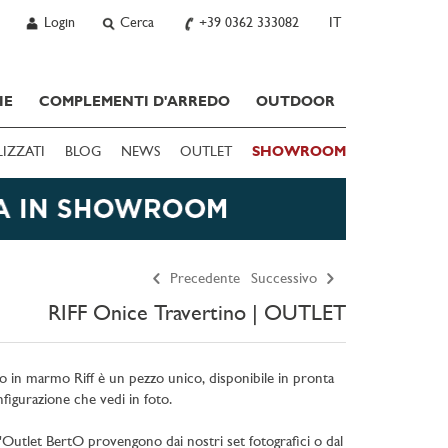
Login
Cerca
+39 0362 333082
IT
IE
COMPLEMENTI D'ARREDO
OUTDOOR
LIZZATI
BLOG
NEWS
OUTLET
SHOWROOM
Precedente
Successivo
RIFF Onice Travertino | OUTLET
to in marmo Riff è un pezzo unico, disponibile in pronta
figurazione che vedi in foto.
ll'Outlet BertO provengono dai nostri set fotografici o dal