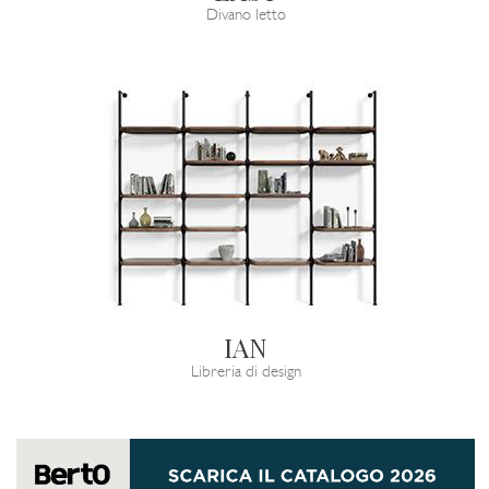
Divano letto
IAN
Libreria di design