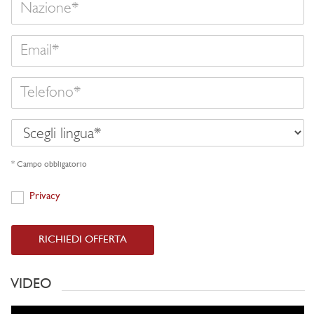
Email
Telefono
Scegli
lingua
* Campo obbligatorio
Privacy
Privacy
RICHIEDI OFFERTA
VIDEO