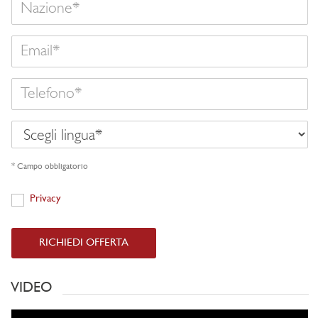
Email
Telefono
Scegli
lingua
* Campo obbligatorio
Privacy
Privacy
RICHIEDI OFFERTA
VIDEO