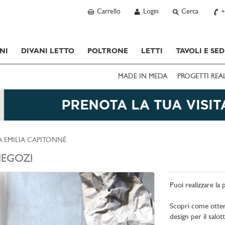
Carrello
Login
Cerca
+
NI
DIVANI LETTO
POLTRONE
LETTI
TAVOLI E SED
MADE IN MEDA
PROGETTI REA
 EMILIA CAPITONNÉ
EGOZI
Puoi realizzare la
Scopri come ottener
design per il salot