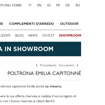
39 0362 333082
IT
EN
ES
FR
DE
RU
IE
COMPLEMENTI D'ARREDO
OUTDOOR
LIZZATI
BLOG
NEWS
OUTLET
SHOWROOM
Precedente
Successivo
POLTRONA EMILIA CAPITONNÉ
 poltrona capitonné Emilia anche
su misura.
e la tua offerta riservata e realizza il tuo progetto di
to con i bonus riservati ai clienti BertO.