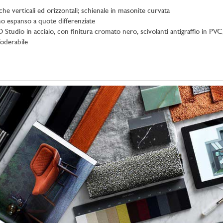
che verticali ed orizzontali; schienale in masonite curvata
no espanso a quote differenziate
 Studio in acciaio, con finitura cromato nero, scivolanti antigraffio in PV
foderabile