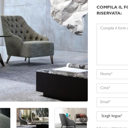
COMPILA IL F
RISERVATA:
Il
tuo
messaggio
Nome
Città
Email
Scegli
lingua