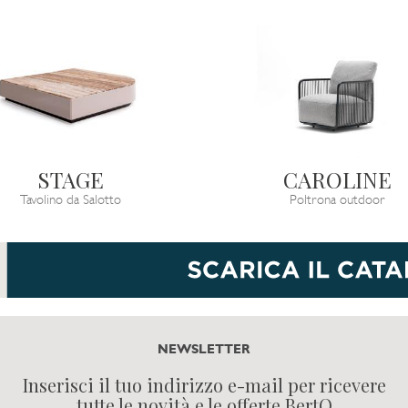
STAGE
CAROLINE
Tavolino da Salotto
Poltrona outdoor
NEWSLETTER
Inserisci il tuo indirizzo e-mail per ricevere
tutte le novità e le offerte BertO